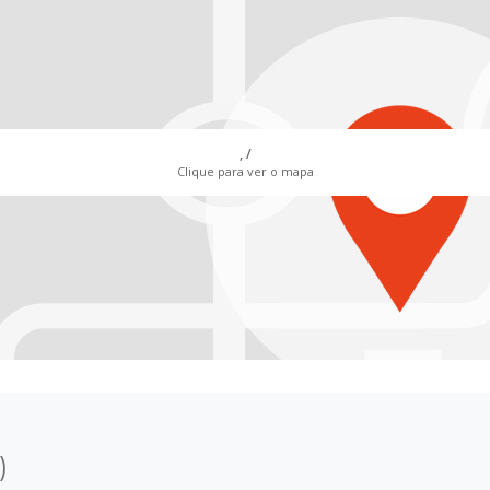
, /
Clique para ver o mapa
)