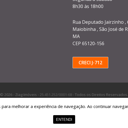
8h30 às 18h00
Rua Deputado Jairzinho , 
Maiobinha , São José de R
MA
CEP 65120-156
CRECI J-712
© 2026 - Ziag Imóveis -
25.451.252/0001-68 -
Todos os Direitos Reservados.
tes para melhorar a experiência de navegação. Ao continuar nave
ENTENDI