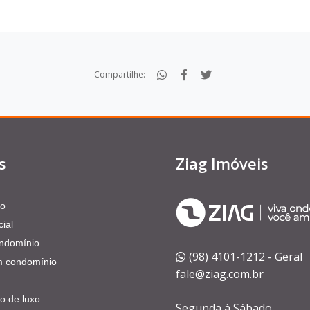
Compartilhe:
s
Ziag Imóveis
to
ial
ndomínio
(98) 4101-1212 - Geral
 condomínio
fale@ziag.com.br
o de luxo
Segunda à Sábado