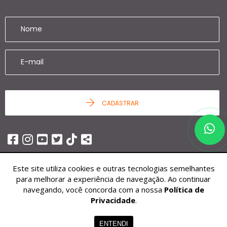
CADASTRAR
Este site utiliza cookies e outras tecnologias semelhantes
para melhorar a experiência de navegação. Ao continuar
navegando, você concorda com a nossa
Política de
© 2026 - Ziag Imóveis -
25.451.252/0001-68 -
Todos os Direitos
Privacidade
.
Reservados.
ENTENDI