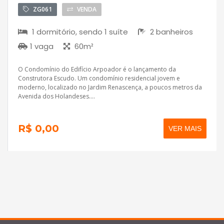
ZG061
VENDA
1 dormitório, sendo 1 suíte
2 banheiros
1 vaga
60m²
O Condomínio do Edifício Arpoador é o lançamento da
Construtora Escudo. Um condomínio residencial jovem e
moderno, localizado no Jardim Renascença, a poucos metros da
Avenida dos Holandeses....
R$ 0,00
VER MAIS