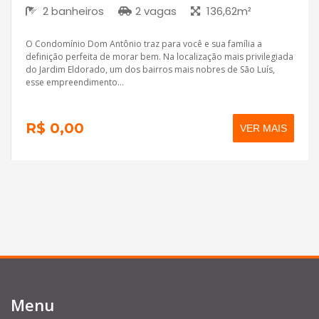
2 banheiros
2 vagas
136,62m²
O Condomínio Dom Antônio traz para você e sua família a
definição perfeita de morar bem. Na localização mais privilegiada
do Jardim Eldorado, um dos bairros mais nobres de São Luís,
esse empreendimento...
R$ 0,00
VER MAIS
Menu