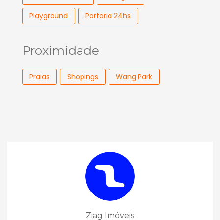
Playground
Portaria 24hs
Proximidade
Praias
Shopings
Wang Park
Ziag Imóveis