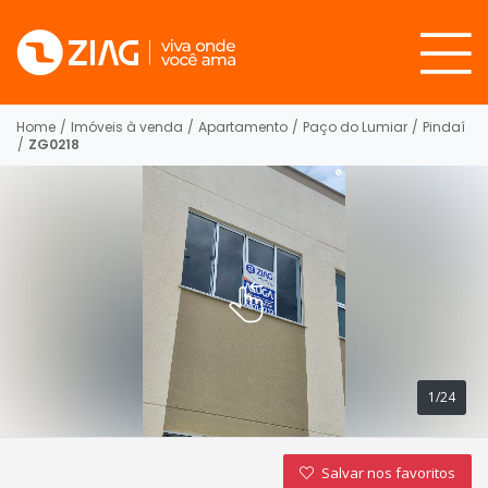
Home
/
Imóveis à venda
/
Apartamento
/
Paço do Lumiar
/
Pindaí
/
ZG0218
1/24
Salvar nos favoritos