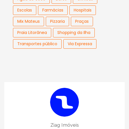
Escolas
Farmácias
Hospitais
Mix Mateus
Pizzaria
Praças
Praia Litorânea
Shopping da Ilha
Transportes público
Via Expressa
Ziag Imóveis