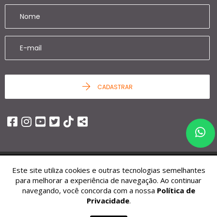
CADASTRAR
Este site utiliza cookies e outras tecnologias semelhantes
© 2026 - Ziag Imóveis -
25.451.252/0001-68 -
Todos os Direitos
para melhorar a experiência de navegação. Ao continuar
Reservados.
navegando, você concorda com a nossa
Política de
Privacidade
.