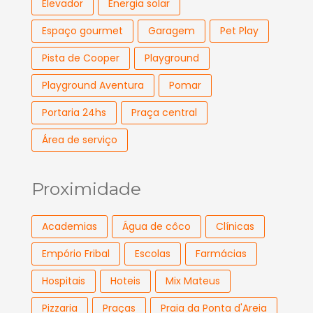
Elevador
Energia solar
Espaço gourmet
Garagem
Pet Play
Pista de Cooper
Playground
Playground Aventura
Pomar
Portaria 24hs
Praça central
Área de serviço
Proximidade
Academias
Água de côco
Clínicas
Empório Fribal
Escolas
Farmácias
Hospitais
Hoteis
Mix Mateus
Pizzaria
Praças
Praia da Ponta d'Areia