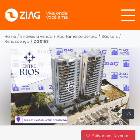
Home
/
Imóveis à venda
/
Apartamento de luxo
/
São Luís
/
Renascença
/
ZG0153
1/8
Salvar nos favoritos