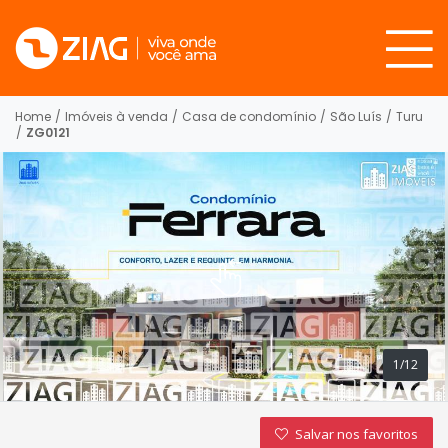
Home
/
Imóveis à venda
/
Casa de condomínio
/
São Luís
/
Turu
/
ZG0121
1/12
Salvar nos favoritos