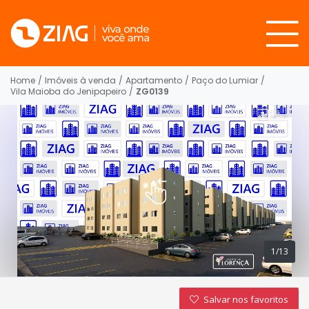
Home
/
Imóveis à venda
/
Apartamento
/
Paço do Lumiar
/
Vila Maioba do Jenipapeiro
/
ZG0139
1/13
Salvar nos favoritos