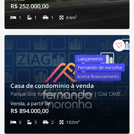
R$ 252.000,00
1
1
1
64m²
Lançamento
Fernando de noronha
Aceita financiamento
Casa de condomínio à venda
Parque Bob Kennedy , Paço do Lumiar | Cód. CA0014
Venda, a partir de:
R$ 894.000,00
3
3
2
103m²