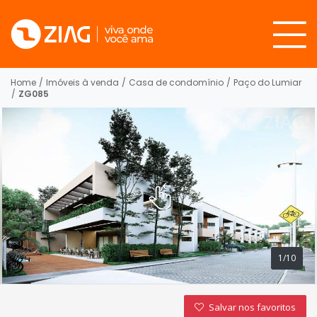
Home
/
Imóveis à venda
/
Casa de condomínio
/
Paço do Lumiar
/
ZG085
1/10
Salvar nos favoritos