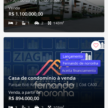
, Paço do Lumiar | Cód. ZG085
Venda
R$ 1.100.000,00
2
1
2
143m²
Lançamento
Fernando de noronha
Aceita financiamento
Casa de condomínio à venda
Parque Bob Kennedy , Paço do Lumiar | Cód. CA0014
Venda, a partir de:
R$ 894.000,00
3
3
2
103m²