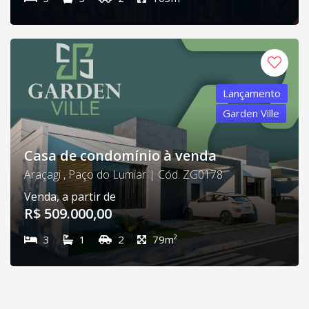
Lançamento
Garden Ville
Casa de condomínio à venda
Araçagi , Paço do Lumiar | Cód. ZG0178
Venda, a partir de
R$ 509.000,00
3
1
2
79m²