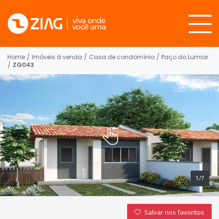
Home
/
Imóveis à venda
/
Casa de condomínio
/
Paço do Lumiar
/
ZG043
1/7
Salvar nos favoritos