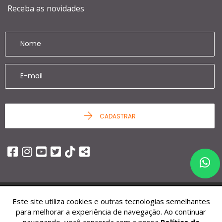
Receba as novidades
CADASTRAR
Este site utiliza cookies e outras tecnologias semelhantes
© 2026 - Ziag Imóveis -
25.451.252/0001-68 -
Todos os Direitos
para melhorar a experiência de navegação. Ao continuar
Reservados.