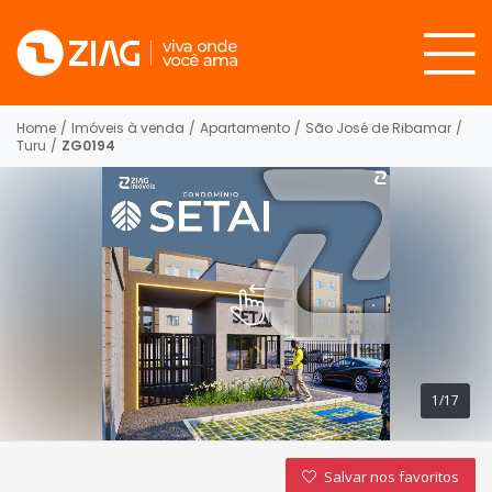
Home
/
Imóveis à venda
/
Apartamento
/
São José de Ribamar
/
Turu
/
ZG0194
1/17
Salvar nos favoritos