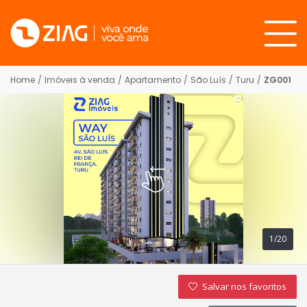
Home
/
Imóveis à venda
/
Apartamento
/
São Luís
/
Turu
/
ZG001
1/20
Salvar nos favoritos