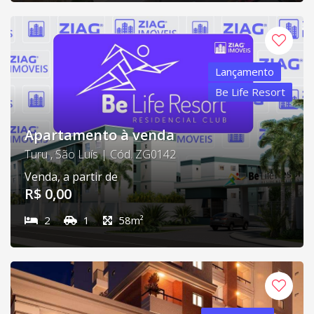
Lançamento
Be Life Resort
Apartamento à venda
Turu , São Luís | Cód. ZG0142
Venda, a partir de
R$ 0,00
2
1
58m²