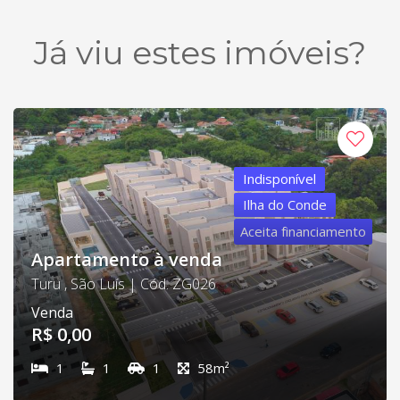
Já viu estes imóveis?
Indisponível
Ilha do Conde
Aceita financiamento
Apartamento à venda
Turu , São Luís | Cód. ZG026
Venda
R$ 0,00
1
1
1
58m²