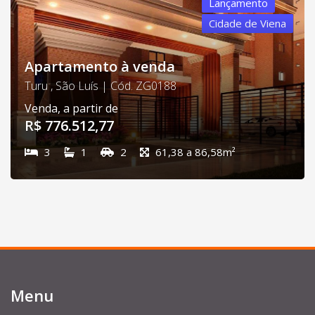
Lançamento
Cidade de Viena
Apartamento à venda
Turu , São Luís | Cód. ZG0188
Venda, a partir de
R$ 776.512,77
3
1
2
61,38 a 86,58m²
Menu