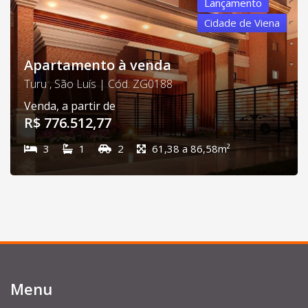
Lançamento
Cidade de Viena
Apartamento à venda
Turu , São Luís | Cód. ZG0188
Venda, a partir de
R$ 776.512,77
3
1
2
61,38 a 86,58m²
Menu