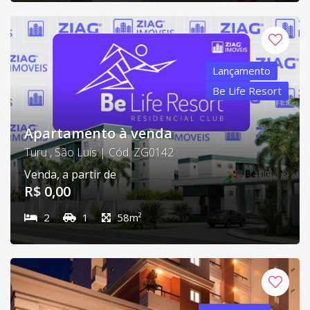
Lançamento
Be Life Resort
Apartamento à venda
Turu , São Luís | Cód. ZG0142
Venda, a partir de
R$ 0,00
2
1
58m²