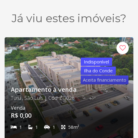
Já viu estes imóveis?
Indisponível
Ilha do Conde
Aceita financiamento
Apartamento à venda
Turu , São Luís | Cód. ZG026
Venda
R$ 0,00
1
1
1
58m²