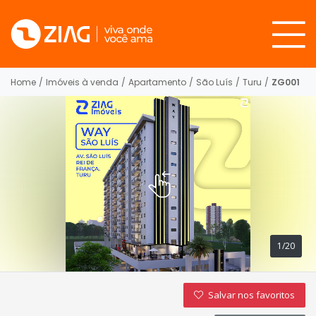
Home
/
Imóveis à venda
/
Apartamento
/
São Luís
/
Turu
/
ZG001
1/20
Salvar nos favoritos