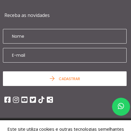
Receba as novidades
CADASTRAR
Este site utiliza cookies e outras tecnologias semelhantes
© 2026 - Ziag Imóveis -
25.451.252/0001-68 -
Todos os Direitos