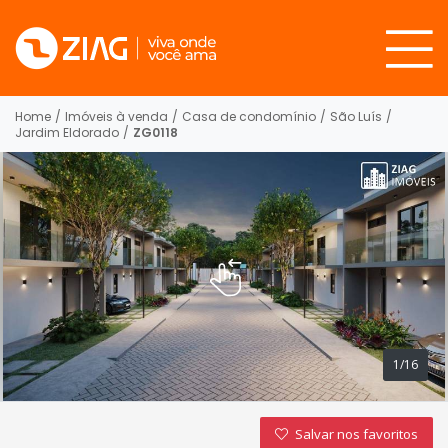
Home
/
Imóveis à venda
/
Casa de condomínio
/
São Luís
/
Jardim Eldorado
/
ZG0118
1/16
Salvar nos favoritos