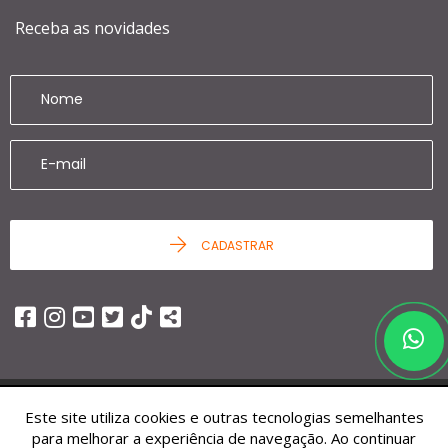
Receba as novidades
CADASTRAR
Este site utiliza cookies e outras tecnologias semelhantes
© 2026 - Ziag Imóveis -
25.451.252/0001-68 -
Todos os Direitos
para melhorar a experiência de navegação. Ao continuar
Reservados.