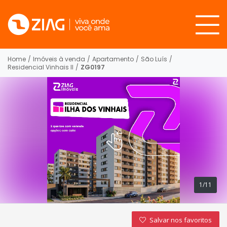
Home
/
Imóveis à venda
/
Apartamento
/
São Luís
/
Residencial Vinhais II
/
ZG0197
1/11
Salvar nos favoritos