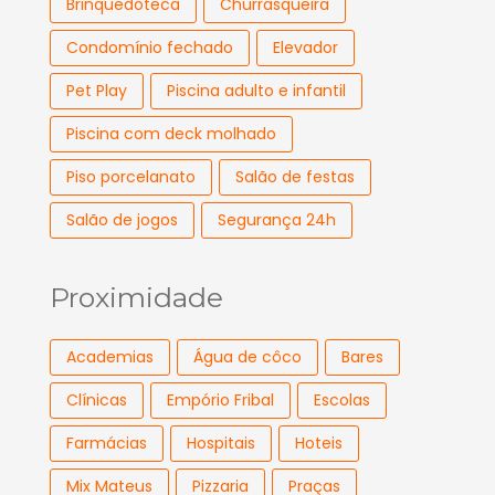
Brinquedoteca
Churrasqueira
Condomínio fechado
Elevador
Pet Play
Piscina adulto e infantil
Piscina com deck molhado
Piso porcelanato
Salão de festas
Salão de jogos
Segurança 24h
Proximidade
Academias
Água de côco
Bares
Clínicas
Empório Fribal
Escolas
Farmácias
Hospitais
Hoteis
Mix Mateus
Pizzaria
Praças