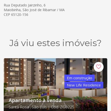
Rua Deputado Jairzinho, 6
Maiobinha, São José de Ribamar / MA
CEP 65120-156
Já viu estes imóveis?
Em construção
New Life Residence
Apartamento à venda
Santa Rosa , São Luís | Cód. ZG0225