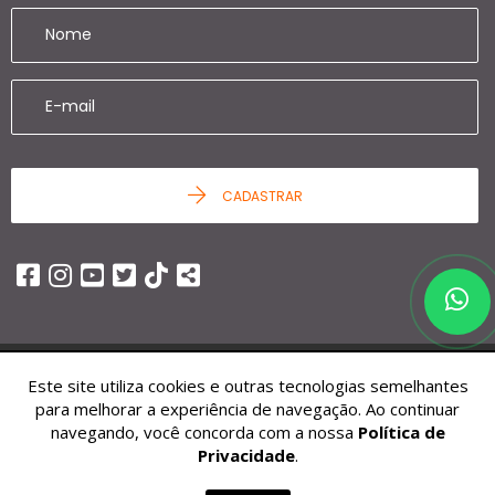
CADASTRAR
Este site utiliza cookies e outras tecnologias semelhantes
© 2026 - Ziag Imóveis -
25.451.252/0001-68 -
Todos os Direitos
para melhorar a experiência de navegação. Ao continuar
Reservados.
navegando, você concorda com a nossa
Política de
Privacidade
.