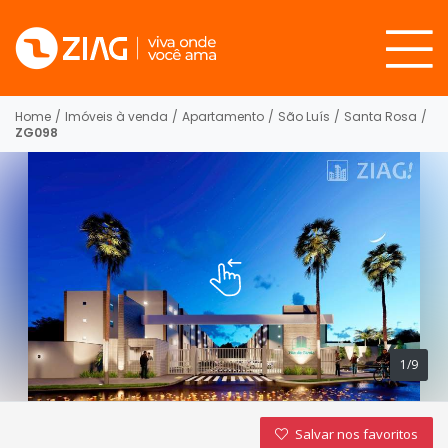
Home
/
Imóveis à venda
/
Apartamento
/
São Luís
/
Santa Rosa
/
ZG098
1/9
Salvar nos favoritos