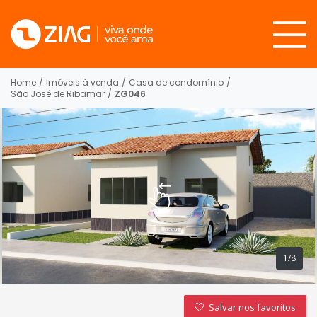
Home
/
Imóveis à venda
/
Casa de condomínio
/
São José de Ribamar
/
ZG046
1/8
Salvar nos favoritos