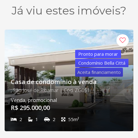
Já viu estes imóveis?
Pronto para morar
Condomínio Bella Cittá
Aceita financiamento
Casa de condomínio à venda
, São José de Ribamar | Cód. ZG051
Venda, promocional
R$ 295.000,00
2
1
2
55m²