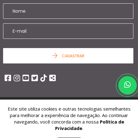
CADASTRAR
Este site utiliza cookies e outras tecnologias semelhantes
© 2026 - Ziag Imóveis -
25.451.252/0001-68 -
Todos os Direitos
para melhorar a experiência de navegação. Ao continuar
Reservados.
navegando, você concorda com a nossa
Política de
Privacidade
.