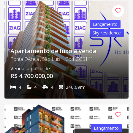
Lançamento
Sky residence
Apartamento de luxo à venda
Ponta DAreia , São Luís | Cód. ZG0141
Venda, a partir de
R$ 4.700.000,00
4
4
4
246,69m²
Lançamento