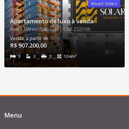
Mount Solaro
Apartamento de luxo à venda
Ponta DAreia , São Luís | Cód. ZG0166
Venda, a partir de
R$ 907.200,00
3
3
3
104m²
Menu