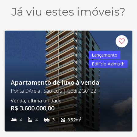
Já viu estes imóveis?
Lançamento
Edifício Azimuth
Apartamento de luxo à venda
Ponta DAreia , São Luís | Cód. ZG0122
Venda, última unidade
R$ 3.600.000,00
4
4
3
352m²