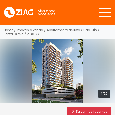
Home
/
Imóveis à venda
/
Apartamento de luxo
/
São Luís
/
Ponta DAreia
/
ZG0127
1/20
Salvar nos favoritos