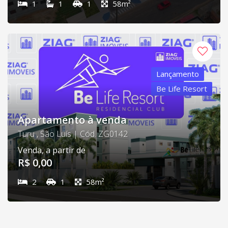
1
1
1
58m²
Lançamento
Be Life Resort
Apartamento à venda
Turu , São Luís | Cód. ZG0142
Venda, a partir de
R$ 0,00
2
1
58m²