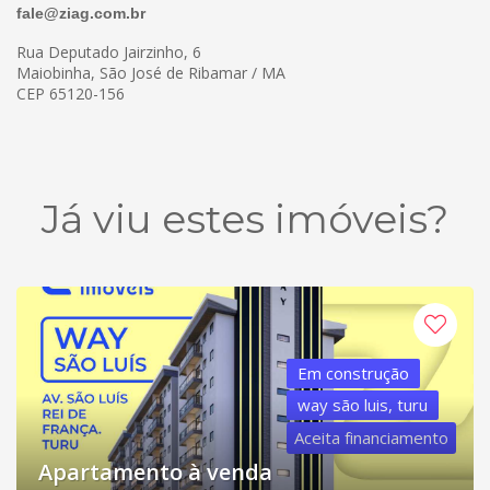
fale@ziag.com.br
Rua Deputado Jairzinho, 6
Maiobinha, São José de Ribamar / MA
CEP 65120-156
Já viu estes imóveis?
Em construção
way são luis, turu
Aceita financiamento
Apartamento à venda