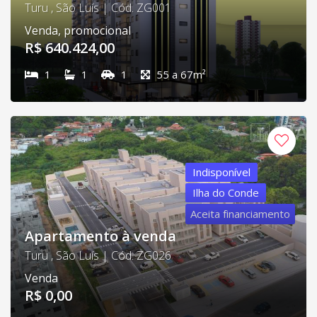
Turu , São Luís | Cód. ZG001
Venda, promocional
R$ 640.424,00
1
1
1
55 a 67m²
Indisponível
Ilha do Conde
Aceita financiamento
Apartamento à venda
Turu , São Luís | Cód. ZG026
Venda
R$ 0,00