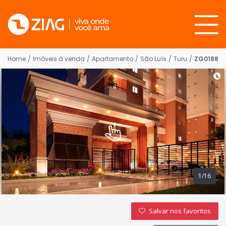
Home
/
Imóveis à venda
/
Apartamento
/
São Luís
/
Turu
/
ZG0188
1/16
Salvar nos favoritos